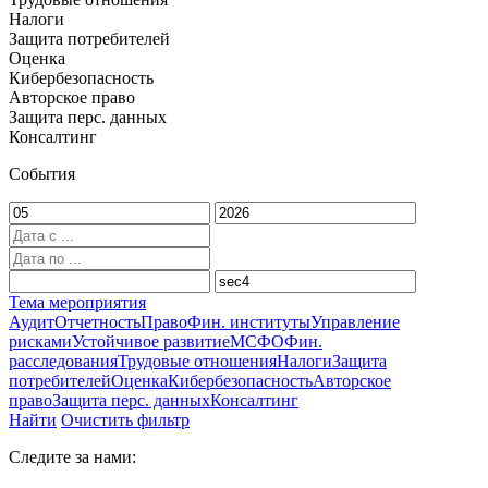
Налоги
Защита потребителей
Оценка
Кибербезопасность
Авторское право
Защита перс. данных
Консалтинг
События
Тема мероприятия
Аудит
Отчетность
Право
Фин. институты
Управление
рисками
Устойчивое развитие
МСФО
Фин.
расследования
Трудовые отношения
Налоги
Защита
потребителей
Оценка
Кибербезопасность
Авторское
право
Защита перс. данных
Консалтинг
Найти
Очистить фильтр
Cледите за нами: